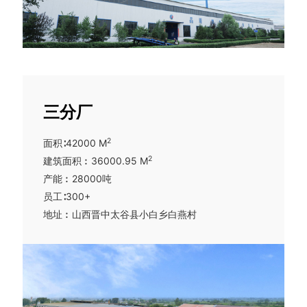
韦尔电机，有效实现节能降耗降噪音，污水处理系
统3套，公司工业生活废水处理后达到再生水水质标
准，用于内部洒水抑尘。机动车辆逐步更换电动
车，严格执行门禁管理，国五以下车辆禁止进入。
公司是太谷首批安装电力在线监测平台的企业，完
善分表记电系统，有效统计生产、环保设备电力消
三分厂
耗。响应国家环规，大力推广先进、节能、高效的
技术设备和工艺，完善节能组织管理，着力建设资
2
面积∶42000 M
源节约型和环境友好型企业。
2
建筑面积︰36000.95 M
公司不断技术革新，推动生产设备更新，产品标准
产能︰28000吨
创新，工业信息化、智能化发展，并且本着“质量第
员工∶300+
一、信誉至上”的经营理念，狠抓管理、严把质量
地址︰山西晋中太谷县小白乡白燕村
关，锐意进取，不断提高产品质量和技术含量，成
立市级技术研发中心，目前共获取实用新型专利27
项，发明专利5项，软著1项。在生产过程中，公司
紧随国际市场前沿技术发展需求，引进先进的有限
元铸造工艺模流软件Cast-Designer，结合传统铸造