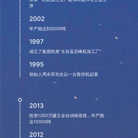
收，立体库拥有5800余个货位，实现最高存货近
序
9000吨，通过计算机和WMS系统实现对库存的全
面管理，拥有先进先出和库存期限管理等功能，大
2002
大提高了空间利用率，通过条码技术等，准确跟踪
年产能达到2000吨
货物的流向，节省人力资源成本，及时处理库存，
1997
实现智能化仓储管理。软件层面：金蝶ERP系统，东
杰WMS系统，云之家移动OA系统，华中铸造管理系
成立了集团前身“太谷县宏峰机加工厂”
统和定制的MES五大系统并行协作，让管理层对人
1995
员、设备、物料、生产、资产等数据准确把握；硬
件层面：智能化立体仓库，高效率的流转线，全自
创始人周永军先生以一台套丝机起家
动化平口整形套丝设备、镀锌设备、浇注设备，高
标准电力检测平台等，助力生产中的每一个环节，
将传统“制造”带向新型“智造”。对外，与智能化专业
2013
企业互相探讨学习；对内，加强对员工的培训，使
公司每一名员工对智能制造有清晰化认识，并逐渐
投资1200万建立全自动铸造线，年产能
达10000吨
深入，不留余地将其功能全面开发，从而引导并推
动当地地区铸造行业全面向智能化转型。公司还持
2012