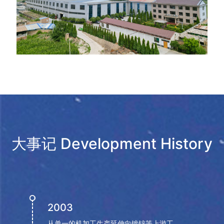
工艺经验，对浇注工艺进行模拟分析，针对性的优
化浇注系统，提升铁水的利用率。据生产统计，经
过工艺优化使得原综合铁水利用率40%-45%提升到
现50%-55%，增幅约10%，经济效益非常明显。公
司使用的3D打印（3DP)即快速成型技术的一种，它
是一种以数字模型文件为基础，运用粉末状金属或
塑料等可粘合材料，通过逐层打印的方式来构造物
体的技术，在产品开发初期使用3D打印技术对预开
发产品进行快速验证。公司与中北大学、太原科技
大学以及第三方咨询公司合作，具备省级企业技术
研发中心小组、两化融合小组、智能制造诊断小
大事记
Development History
组、质量攻关小组、市场信息组等。
2017-2022年，耗资上亿元的”卡耐夫智能制造平
台”重器起航。公司将工业化、信息化紧密结合，设
立信息部及专职人员推动，省重点项目之一的全自
2003
动化智能造型生产线铸造技术改造项目已完成验
从单一的机加工生产延伸向镀锌等上游工