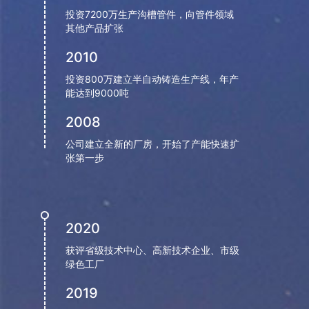
续着力建设资源节约型和环境友好型企业，始终坚
投资7200万生产沟槽管件，向管件领域
持环境、职业健康安全方针：节能环保、健康安
其他产品扩张
全。遵规守纪，预防为先。全员参与，持续改进；
回馈社会实现地企共赢，持续推进企业发展，为社
2010
会创造更多就业机会，加大对社会公益事业的支持
投资800万建立半自动铸造生产线，年产
力度。
能达到9000吨
2008
2023年，公司明确了3-5年战略发展规划，采用帮
扶下游、整合上游、并购中游的方针，对于原材料
公司建立全新的厂房，开始了产能快速扩
供应商、房地产开发商、消防安装公司、同行业公
张第一步
司等领域均有制定战略计划。销售额目标为5年10亿
元，迈步搭建国家级企业技术研发中心，达到技术
研发、专利研发等每年10项以上。完善公司八大体
2020
系（战略系统、产品系统/生产系统、营销系统、供
应链系统、技术/质量系统、财务系统、文化系统、
获评省级技术中心、高新技术企业、市级
绿色工厂
人才系统）建设，BIM建筑信息模型技术、传感器管
道智能化管道技术深挖，培养一批能征善战的卡耐
2019
夫军队，冲刺行业前三。