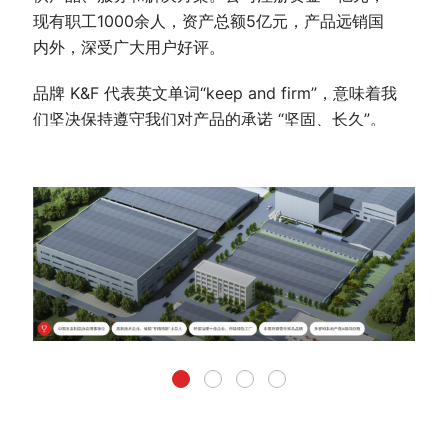
现有职工1000余人，资产总额5亿元，产品远销国
内外，深受广大用户好评。
品牌 K&F 代表英文单词“keep and firm”，意味着我
们坚决保持遵守我们对产品的承诺 “坚固、长久”。
企业在经营过程中，在社会及各个相关单位取得了
各项荣誉，中国五金制品协会颁布的第五届理事单
位，荣获环保治理十佳企业、太谷县模范单位、太
谷县工商联主席单位、科技创新先进单位、立信示
范单位、中国玛钢管件知名品牌、环保改造先进单
位、“四新”企业、省级“专特精新”“小巨人”、高新技
术企业、智能制造示范单位、市级绿色工厂、环保B
级企业、省级企业技术研发中心等荣誉。
卡耐夫集团（山西）管道系统有限公司的愿景为打
造高效系统配件成为世界级企业，质量基石为时刻
铭记质量是卡耐夫生存的基石，是客户选择卡耐夫