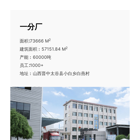
的理由，卡耐夫承诺向客户提供高质量的产品、服
务，持续不断的让客户体验到我们致力于为每个客
户创造价值。公司导入精益管理、目标管理、绩效
管理机制，组织架构健全，各部门分工明确，公司
一分厂
设立四大中心，分别为财务管理中心、市场营销中
2
面积∶73666 M
心、生产管理中心、服务管理中心，分管铸造车
2
建筑面积︰57151.84 M
间、机加工车间、职能部门，使公司整体思路清
产能︰60000吨
晰，运行便捷。
员工∶1000+
卡耐夫的产品多元化，且优于国家标准，产品外观
地址︰山西晋中太谷县小白乡白燕村
精美，质量要求严格，确保送达客户手中的都是精
品，同时公司有完整的售后服务流程，对于客户的
反馈有一整套回访改善机制。通过招投标、线上线
下等多渠道进行销售，卡耐夫品牌在国内拥有八十
余家代理商，产品品牌价值在市场占有率位居前
四，2022年度销售额达2.7亿元，连续5年被恒大地
产、友发集团、敏捷地产、碧桂园等评委A级供应
商，著名的港珠澳大桥、省市代表性建筑：如东莞