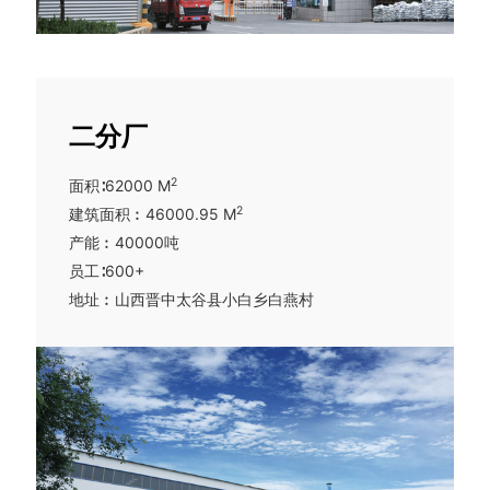
机场、万达广场等均采用卡耐夫牌管件。国外市场
也逐步打开，卡耐夫资质齐全，通过了UL、FM等认
证，模具齐全，远销韩国、德国、美国、欧洲......当
前重点推广区域为珠三角一带以及东南沿海一带。
二分厂
卡耐夫正逐步走向全球化。
公司现有5条全自动造型线，分别为2条永红线，3条
2
面积∶62000 M
丹麦进口迪砂线，1条日本东久造型线。配备上海新
2
建筑面积︰46000.95 M
研、日芝、海天11台电炉（2吨5台，3吨2台，4吨3
产能︰40000吨
台,1吨1台）并对应配备自动铁水运输车，1套天然气
员工∶600+
退火窑，生产过程中所有产尘点均配备积尘罩和对
地址︰山西晋中太谷县小白乡白燕村
应的除尘设备，现有除尘设备26台，除尘器为旁插
扁袋反吹布袋除尘，欧洲设计技术，关键件进口，
系统质量可靠。相比传统圆袋除尘器产品只能初期
满足性能或基本达到国内排放标准而言，该设备保
持优异的运行性能和烟尘排放指标≤10mg/Nm3（直
到滤袋需要更换时），除尘器电机为美国进口霍尼